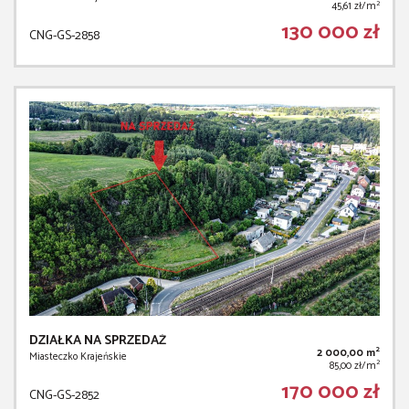
2
45,61 zł/m
130 000 zł
CNG-GS-2858
DZIAŁKA NA SPRZEDAŻ
2
2 000,00 m
Miasteczko Krajeńskie
2
85,00 zł/m
170 000 zł
CNG-GS-2852