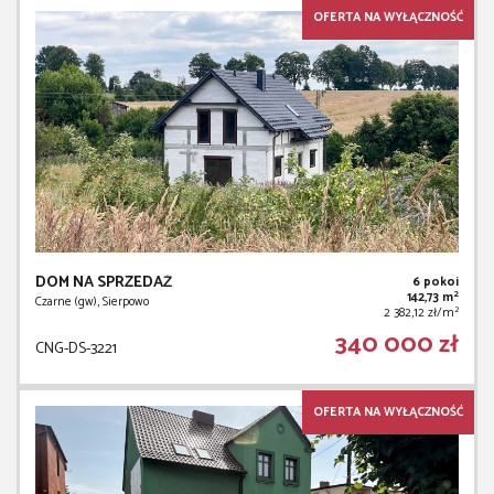
OFERTA NA WYŁĄCZNOŚĆ
DOM NA SPRZEDAŻ
6 pokoi
2
142,73 m
Czarne (gw), Sierpowo
2
2 382,12 zł/m
340 000 zł
CNG-DS-3221
OFERTA NA WYŁĄCZNOŚĆ