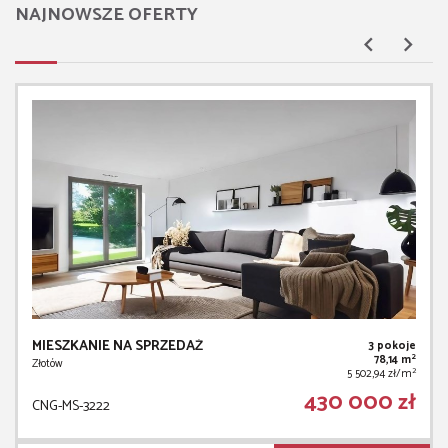
NAJNOWSZE OFERTY
MIESZKANIE NA SPRZEDAŻ
3 pokoje
2
78,14 m
Złotów
2
5 502,94 zł/m
430 000 zł
CNG-MS-3222