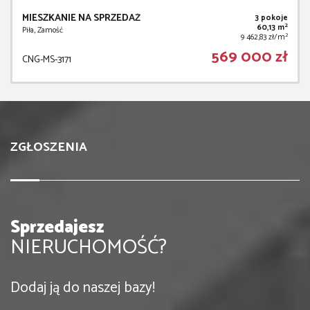
MIESZKANIE NA SPRZEDAŻ
3 pokoje
2
60,13 m
Piła, Zamość
2
9 462,83 zł/m
569 000 zł
CNG-MS-3171
ZGŁOSZENIA
Sprzedajesz
NIERUCHOMOŚĆ?
Dodaj ją do naszej bazy!