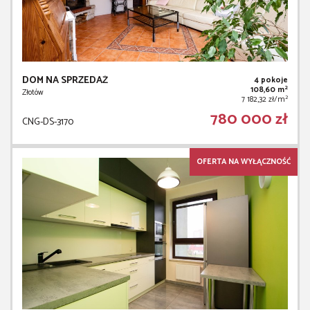
DOM NA SPRZEDAŻ
4 pokoje
2
108,60 m
Złotów
2
7 182,32 zł/m
780 000 zł
CNG-DS-3170
OFERTA NA WYŁĄCZNOŚĆ