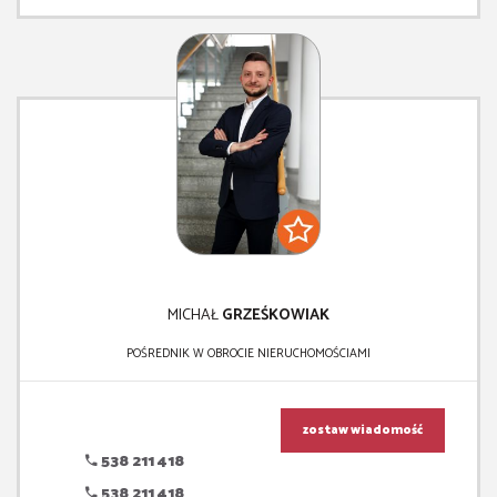
MICHAŁ
GRZEŚKOWIAK
POŚREDNIK W OBROCIE NIERUCHOMOŚCIAMI
zostaw wiadomość
538 211 418
538 211 418