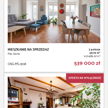
MIESZKANIE NA SPRZEDAŻ
2 pokoje
2
59,79 m
Piła, Górne
2
9 014,89 zł/m
539 000 zł
CNG-MS-3108
OFERTA NA WYŁĄCZNOŚĆ