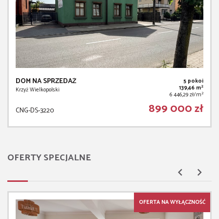
DOM NA SPRZEDAŻ
5 pokoi
2
139,46 m
Krzyż Wielkopolski
2
6 446,29 zł/m
899 000 zł
CNG-DS-3220
OFERTY SPECJALNE
OFERTA NA WYŁĄCZNOŚĆ