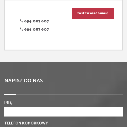
zostaw wiadomość
694 087 607
694 087 607
NAPISZ DO NAS
IMIĘ
TELEFON KOMÓRKOWY