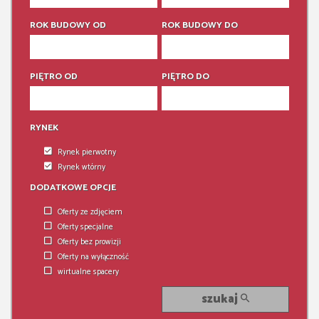
6 pokoi
6 pokoi
ROK BUDOWY OD
ROK BUDOWY DO
PIĘTRO OD
PIĘTRO DO
RYNEK
Rynek pierwotny
Rynek wtórny
DODATKOWE OPCJE
Oferty ze zdjęciem
Oferty specjalne
Oferty bez prowizji
Oferty na wyłączność
wirtualne spacery
szukaj