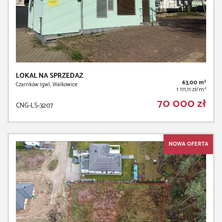
LOKAL NA SPRZEDAŻ
2
63,00 m
Czarnków (gw), Walkowice
2
1 111,11 zł/m
70 000 zł
CNG-LS-3207
NOWA OFERTA