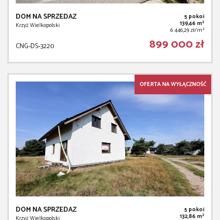
DOM NA SPRZEDAŻ
5 pokoi
2
139,46 m
Krzyż Wielkopolski
2
6 446,29 zł/m
899 000 zł
CNG-DS-3220
OFERTA NA WYŁĄCZNOŚĆ
DOM NA SPRZEDAŻ
5 pokoi
2
132,86 m
Krzyż Wielkopolski