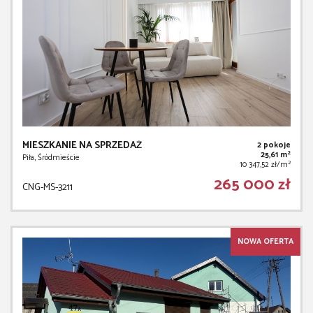
MIESZKANIE NA SPRZEDAŻ
2 pokoje
2
25,61 m
Piła, Śródmieście
2
10 347,52 zł/m
265 000 zł
CNG-MS-3211
NOWA OFERTA