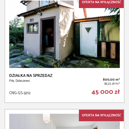
OFERTA NA WYŁĄCZNOŚĆ
DZIAŁKA NA SPRZEDAŻ
2
800,00 m
Piła, Dolaszewo
2
56,25 zł/m
45 000 zł
CNG-GS-3212
OFERTA NA WYŁĄCZNOŚĆ