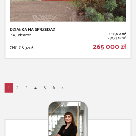
DZIAŁKA NA SPRZEDAŻ
2
1 151,00 m
Piła, Dolaszewo
2
230,23 zł/m
265 000 zł
CNG-GS-3206
1
2
3
4
5
6
»