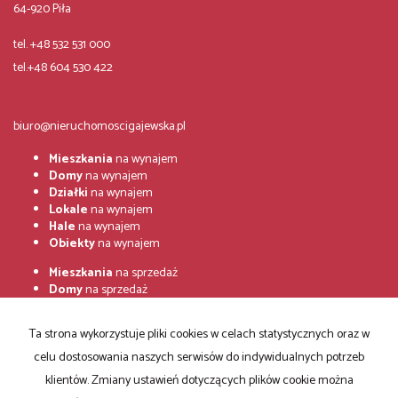
64-920 Piła
tel. +48 532 531 000
tel.+48 604 530 422
biuro@nieruchomoscigajewska.pl
Mieszkania
na wynajem
Domy
na wynajem
Działki
na wynajem
Lokale
na wynajem
Hale
na wynajem
Obiekty
na wynajem
Mieszkania
na sprzedaż
Domy
na sprzedaż
Działki
na sprzedaż
Lokale
na sprzedaż
Ta strona wykorzystuje pliki cookies w celach statystycznych oraz w
Hale
na sprzedaż
Obiekty
na sprzedaż
celu dostosowania naszych serwisów do indywidualnych potrzeb
klientów. Zmiany ustawień dotyczących plików cookie można
Strona główna
Zgłoszenia
Notatnik
Kup
Sprzedaj
Kontakt