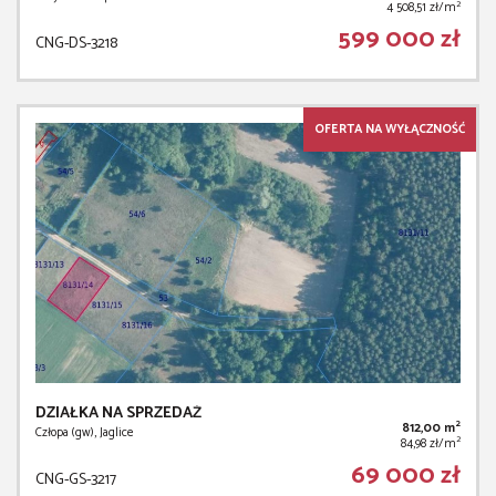
2
4 508,51 zł/m
599 000 zł
CNG-DS-3218
OFERTA NA WYŁĄCZNOŚĆ
DZIAŁKA NA SPRZEDAŻ
2
812,00 m
Człopa (gw), Jaglice
2
84,98 zł/m
69 000 zł
CNG-GS-3217