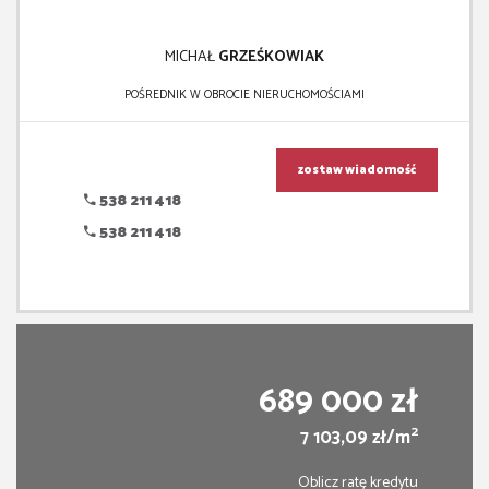
MICHAŁ
GRZEŚKOWIAK
POŚREDNIK W OBROCIE NIERUCHOMOŚCIAMI
zostaw wiadomość
538 211 418
538 211 418
689 000 zł
2
7 103,09 zł/m
Oblicz ratę kredytu