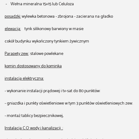
- Wełna mineralna 15+15 lub Celuloza
posadzki:
wylewka betonowa - zbrojona - zacierana na gładko
elewacja:
tynk silikonowy barwiony w masie
cokół budynku wykończony tynkiem żywicznym
Parapety zew.
: stalowe powlekane
komin dostosowany do kominka
instalacja elektryczna:
- wykonanie instalacji prądowej i tv-sat do 80 punktów:
- gniazdka i punkty oświetleniowe w tym 3 punktów oświetleniowych zew.
- montaż tablicy bezpiecznikowej,
Instalacja C.O wody i kanalizacji .: