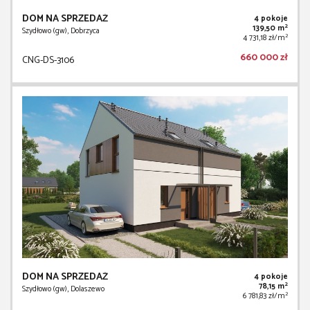
DOM NA SPRZEDAŻ
4 pokoje
2
139,50 m
Szydłowo (gw), Dobrzyca
2
4 731,18 zł/m
660 000 zł
CNG-DS-3106
DOM NA SPRZEDAŻ
4 pokoje
2
78,15 m
Szydłowo (gw), Dolaszewo
2
6 781,83 zł/m