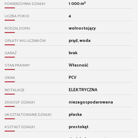
1 000 m²
POWIERZCHNIA DZIAŁKI
4
LICZBA POKOI
wolnostojący
RODZAJ DOMU
prąd, woda
OPŁATY WG LICZNIKÓW
brak
GARAŻ
Własność
STAN PRAWNY
PCV
OKNA
ELEKTRYCZNA
INSTALACJE
niezagospodarowana
ZAGOSP. DZIAŁKI
płaska
UKSZTAŁTOWANIE DZIAŁKI
prostokąt
KSZTAŁT DZIAŁKI