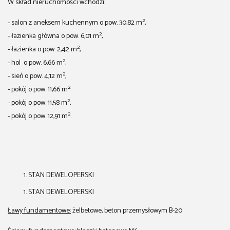
W skład nieruchomości wchodzi:
2
- salon z aneksem kuchennym o pow. 30,82 m
,
2
- łazienka główna o pow. 6,01 m
,
2
- łazienka o pow. 2,42 m
,
2
- hol o pow. 6,66 m
,
2
- sień o pow. 4,12 m
,
2
- pokój o pow. 11,66 m
2
- pokój o pow. 11,58 m
,
2
- pokój o pow. 12,91 m
.
STAN DEWELOPERSKI
STAN DEWELOPERSKI
Ławy fundamentowe:
żelbetowe, beton przemysłowym B-20