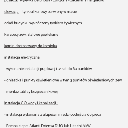
posadzki:
wylewka betonowa - zbrojona - zacierana na gładko
elewacja:
tynk silikonowy barwiony w masie
cokół budynku wykończony tynkiem żywicznym
Parapety zew.
: stalowe powlekane
komin dostosowany do kominka
instalacja elektryczna:
- wykonanie instalacji prądowej i tv-sat do 80 punktów:
- gniazdka i punkty oświetleniowe w tym 3 punktów oświetleniowych zew.
- montaż tablicy bezpiecznikowej,
Instalacja C.O wody i kanalizacji .:
- instalacja wykonana z alupexa i miedzi-podejścia do pieca
- Pompa ciepła Atlanti Extensa DUO lub Hitachi 8 kW