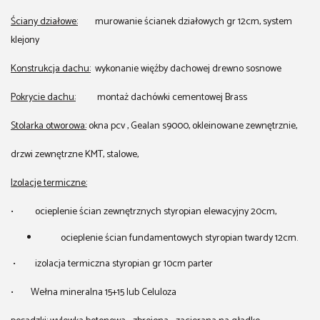
Ściany działowe:
murowanie ścianek działowych gr 12cm, system
klejony
Konstrukcja dachu:
wykonanie więźby dachowej drewno sosnowe
Pokrycie dachu:
montaż dachówki cementowej Brass
Stolarka otworowa:
okna pcv , Gealan s9000, okleinowane zewnętrznie,
drzwi zewnętrzne KMT, stalowe,
Izolacje termiczne:
• ocieplenie ścian zewnętrznych styropian elewacyjny 20cm,
ocieplenie ścian fundamentowych styropian twardy 12cm.
• izolacja termiczna styropian gr 10cm parter
• Wełna mineralna 15+15 lub Celuloza