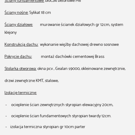
Ściany fundamentowe:
bloczki betonowe M6
Ściany nośne:
Sylikat 18 cm
Ściany działowe:
murowanie ścianek działowych gr 12cm, system
klejony
Konstrukcja dachu:
wykonanie więźby dachowej drewno sosnowe
Pokrycie dachu:
montaż dachówki cementowej Brass
Stolarka otworowa:
okna pcv , Gealan s9000, okleinowane zewnętrznie,
drzwi zewnętrzne KMT, stalowe,
Izolacje termiczne:
- ocieplenie ścian zewnętrznych styropian elewacyjny 20cm,
- ocieplenie ścian fundamentowych styropian twardy 12cm.
- izolacja termiczna styropian gr 10cm parter