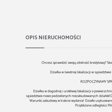
OPIS NIERUCHOMOŚCI
Chcesz sprawdzić swoją zdolność kredytową? Sko
Działka w świetnej lokalizacji w sąsiedztwi
ROZPOCZYNAMY SPRZ
Działka w dogodnej i urokliwej lokalizacji o powierzchn
sąsiedztwie nowo podzielonych niezabudowanych działek! Doj
Warunki zabudowy w trakcie wydania! Działki usytuowane w
Przybliżone odległości Pi