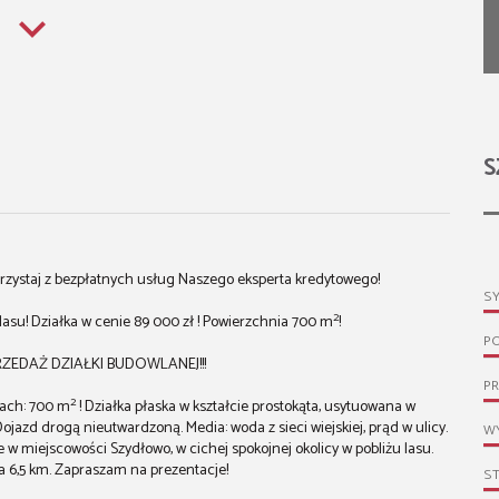
S
rzystaj z bezpłatnych usług Naszego eksperta kredytowego!
S
2
e lasu! Działka w cenie 89 000 zł ! Powierzchnia 700 m
!
P
EDAŻ DZIAŁKI BUDOWLANEJ!!!
PR
2
iach: 700 m
! Działka płaska w kształcie prostokąta, usytuowana w
azd drogą nieutwardzoną. Media: woda z sieci wiejskiej, prąd w ulicy.
WY
 miejscowości Szydłowo, w cichej spokojnej okolicy w pobliżu lasu.
ła 6,5 km. Zapraszam na prezentacje!
S