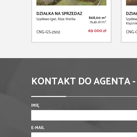
DZIAŁKA NA SPRZEDAŻ
DZIA
2
868,00 m
Szydłowo (gw), Róża Wielka
Szydłow
2
79,49 zł/m
Klęśni
69 000 zł
CNG-GS-2502
CNG-G
KONTAKT DO AGENTA -
IMIĘ
E-MAIL