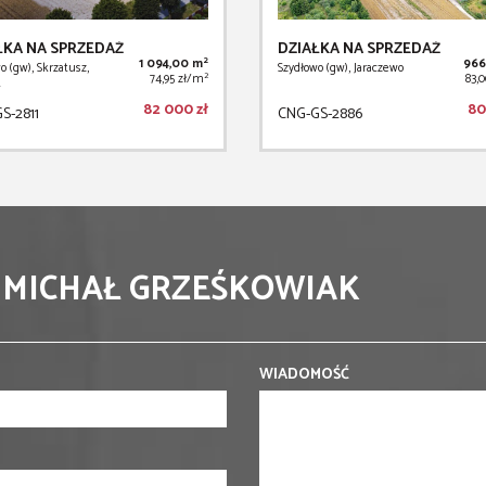
ŁKA NA SPRZEDAŻ
DZIAŁKA NA SPRZEDAŻ
2
1 094,00 m
966
o (gw), Skrzatusz,
Szydłowo (gw), Jaraczewo
2
74,95 zł/m
83,
k
82 000 zł
80
S-2811
CNG-GS-2886
 MICHAŁ GRZEŚKOWIAK
WIADOMOŚĆ