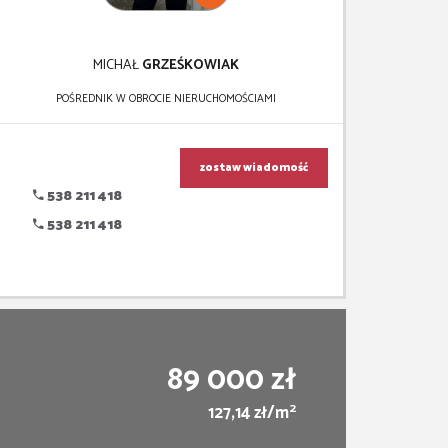
MICHAŁ
GRZEŚKOWIAK
POŚREDNIK W OBROCIE NIERUCHOMOŚCIAMI
zostaw wiadomość
538 211 418
538 211 418
89 000 zł
2
127,14 zł/m