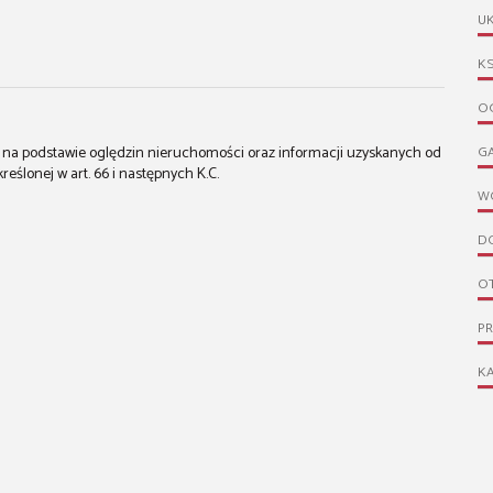
UK
KS
OG
st na podstawie oględzin nieruchomości oraz informacji uzyskanych od
G
kreślonej w art. 66 i następnych K.C.
W
D
O
P
KA