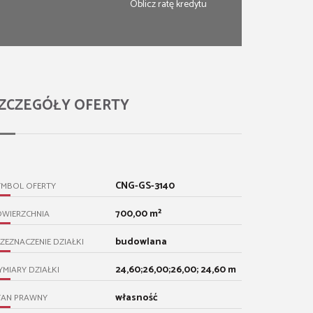
Oblicz ratę kredytu
ZCZEGÓŁY OFERTY
CNG-GS-3140
YMBOL OFERTY
700,00 m²
OWIERZCHNIA
budowlana
ZEZNACZENIE DZIAŁKI
24,60;26,00;26,00; 24,60 m
MIARY DZIAŁKI
własność
TAN PRAWNY