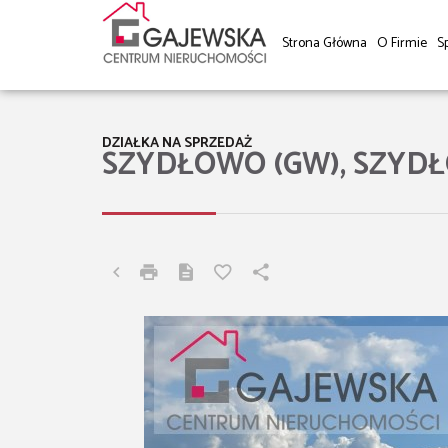
Strona Główna
O Firmie
S
DZIAŁKA NA SPRZEDAŻ
SZYDŁOWO (GW), SZYD