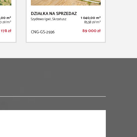
DZIAŁKA NA SPRZEDAŻ
2
2
,00 m
1 040,00 m
Szydłowo (gw), Skrzatusz
2
2
00 zł/m
85,58 zł/m
 178 zł
89 000 zł
CNG-GS-2936