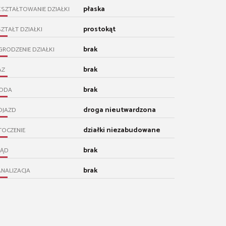
płaska
SZTAŁTOWANIE DZIAŁKI
prostokąt
ZTAŁT DZIAŁKI
brak
RODZENIE DZIAŁKI
brak
AZ
brak
ODA
droga nieutwardzona
OJAZD
działki niezabudowane
TOCZENIE
brak
RĄD
brak
NALIZACJA