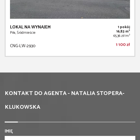
LOKAL NA WYNAJEM
1 pokój
2
16,83 m
Piła, Śródmieście
2
65,36 zł/m
1 100 zł
CNG-LW-2930
KONTAKT DO AGENTA - NATALIA STOPERA-
KLUKOWSKA
IMIĘ