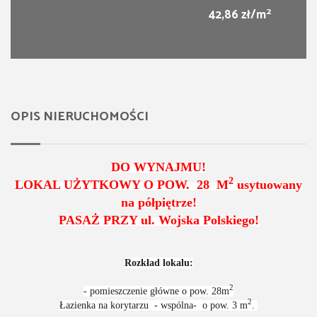
2
42,86 zł/m
OPIS NIERUCHOMOŚCI
DO WYNAJMU!
2
LOKAL UŻYTKOWY O POW. 28 M
usytuowany
na półpiętrze!
PASAŻ PRZY ul. Wojska Polskiego!
Rozkład lokalu:
2
- pomieszczenie główne o pow. 28m
2
Łazienka na korytarzu - wspólna- o pow. 3 m
.