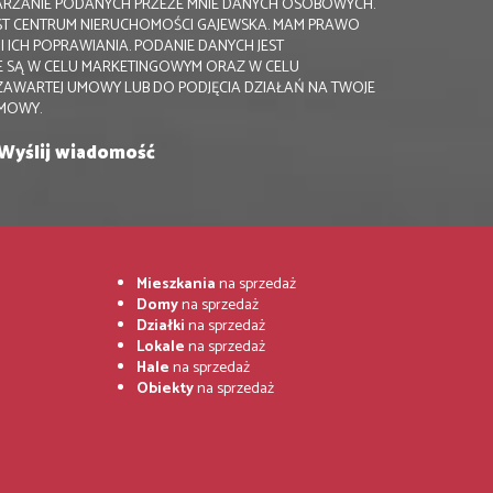
RZANIE PODANYCH PRZEZE MNIE DANYCH OSOBOWYCH.
ST CENTRUM NIERUCHOMOŚCI GAJEWSKA. MAM PRAWO
 ICH POPRAWIANIA. PODANIE DANYCH JEST
 SĄ W CELU MARKETINGOWYM ORAZ W CELU
ZAWARTEJ UMOWY LUB DO PODJĘCIA DZIAŁAŃ NA TWOJE
UMOWY.
Mieszkania
na sprzedaż
Domy
na sprzedaż
Działki
na sprzedaż
Lokale
na sprzedaż
Hale
na sprzedaż
Obiekty
na sprzedaż