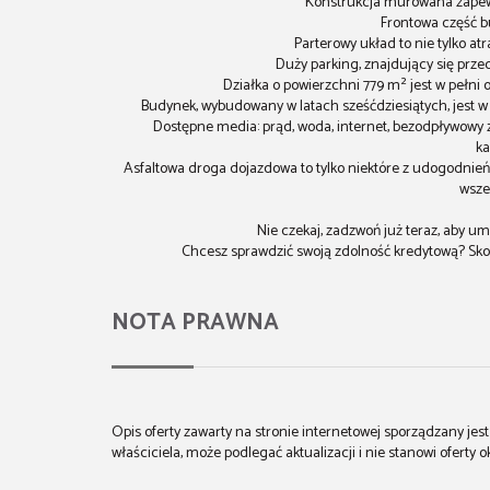
Konstrukcja murowana zapewni
Frontowa część b
Parterowy układ to nie tylko at
Duży parking, znajdujący się prze
Działka o powierzchni 779 m² jest w pełni
Budynek, wybudowany w latach sześćdziesiątych, jest 
Dostępne media: prąd, woda, internet, bezodpływowy zb
ka
Asfaltowa droga dojazdowa to tylko niektóre z udogodnień,
wsze
Nie czekaj, zadzwoń już teraz, aby um
Chcesz sprawdzić swoją zdolność kredytową? Sko
NOTA PRAWNA
Opis oferty zawarty na stronie internetowej sporządzany je
właściciela, może podlegać aktualizacji i nie stanowi oferty o