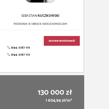
SEBASTIAN
KUCZKOWSKI
POŚREDNIK W OBROCIE NIERUCHOMOŚCIAMI
zostaw wiadomość
694 087 111
694 087 111
130 000 zł
2
1 604,94 zł/m