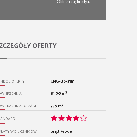
Oblicz ratę kredytu
ZCZEGÓŁY OFERTY
CNG-BS-3151
YMBOL OFERTY
81,00 m²
OWIERZCHNIA
779 m²
WIERZCHNIA DZIAŁKI
TANDARD
prąd, woda
PŁATY WG LICZNIKÓW