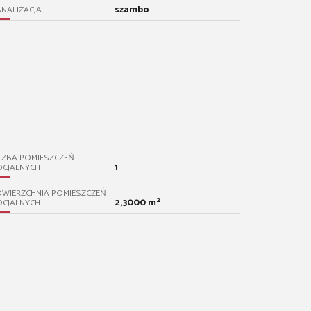
szambo
NALIZACJA
CZBA POMIESZCZEŃ
1
OCJALNYCH
WIERZCHNIA POMIESZCZEŃ
2
2,3000 m
OCJALNYCH