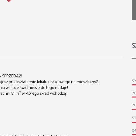
S
A SPRZEDAŻ!
S
ujesz przekształcenie lokalu usługowego na mieszkalny?!
nia w Lipce świetnie się do tego nadaje!
P
rzchni 81 m² w którego skład wchodzą:
PO
S
O