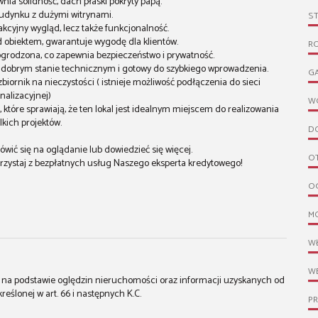
a solidność, dach płaski pokryty papą.
udynku z dużymi witrynami.
S
rakcyjny wygląd, lecz także funkcjonalność.
d obiektem, gwarantuje wygodę dla klientów.
R
 ogrodzona, co zapewnia bezpieczeństwo i prywatność.
w dobrym stanie technicznym i gotowy do szybkiego wprowadzenia.
G
iornik na nieczystości ( istnieje możliwość podłączenia do sieci
nalizacyjnej)
W
 które sprawiają, że ten lokal jest idealnym miejscem do realizowania
lkich projektów.
D
ówić się na oglądanie lub dowiedzieć się więcej.
O
rzystaj z bezpłatnych usług Naszego eksperta kredytowego!
O
M
W
WE
st na podstawie oględzin nieruchomości oraz informacji uzyskanych od
kreślonej w art. 66 i następnych K.C.
P