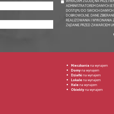
WYRAŻAM ZGODĘ NA PRZETWA
ADMINISTRATOREM DANYCH JE
DOSTĘPU DO SWOICH DANYCH I
DOBROWOLNE. DANE ZBIERANE
REALIZOWANIA I WYKONANIA 
ŻĄDANIE PRZED ZAWARCIEM 
Mieszkania
na wynajem
Domy
na wynajem
Działki
na wynajem
Lokale
na wynajem
Hale
na wynajem
Obiekty
na wynajem