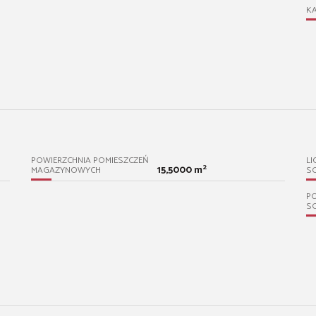
KA
POWIERZCHNIA POMIESZCZEŃ
LI
2
15,5000 m
MAGAZYNOWYCH
S
PO
S