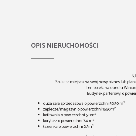
OPIS NIERUCHOMOŚCI
N
Szukasz miejsca na swój nowy biznes lub plan
Ten obiekt na osiedlu Winiar
Budynek parterowy, o powie
2
duża sala sprzedażowa o powierzchni 50,50 m
2
zaplecze/magazyn o powierzchni 15,50m
2
kotłownia o powierzchni 5,0m
2
korytarz o powierzchni 7,4 m
2
łazienka o powierzchni 2,3m