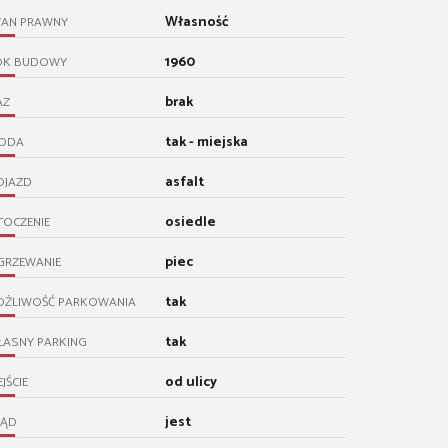
Własność
TAN PRAWNY
1960
OK BUDOWY
brak
AZ
tak - miejska
ODA
asfalt
OJAZD
osiedle
TOCZENIE
piec
GRZEWANIE
tak
OŻLIWOŚĆ PARKOWANIA
tak
ŁASNY PARKING
od ulicy
JŚCIE
jest
RĄD