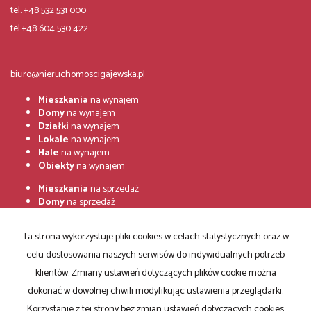
tel. +48 532 531 000
tel.+48 604 530 422
biuro@nieruchomoscigajewska.pl
Mieszkania
na wynajem
Domy
na wynajem
Działki
na wynajem
Lokale
na wynajem
Hale
na wynajem
Obiekty
na wynajem
Mieszkania
na sprzedaż
Domy
na sprzedaż
Działki
na sprzedaż
Lokale
na sprzedaż
Ta strona wykorzystuje pliki cookies w celach statystycznych oraz w
Hale
na sprzedaż
celu dostosowania naszych serwisów do indywidualnych potrzeb
Obiekty
na sprzedaż
klientów. Zmiany ustawień dotyczących plików cookie można
Strona główna
Zgłoszenia
Notatnik
Kup
Sprzedaj
Kontakt
dokonać w dowolnej chwili modyfikując ustawienia przeglądarki.
Korzystanie z tej strony bez zmian ustawień dotyczących cookies