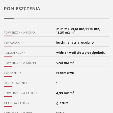
POMIESZCZENIA
21,61 m2, 21,61 m2, 13,30 m2,
2
13,30 m2 m
POWIERZCHNIA POKOI
kuchnia jasna, osobno
TYP KUCHNI
widna - wejście z przedpokoju
RODZAJ KUCHNI
2
9,98 m2 m
POWIERZCHNIA KUCHNI
razem z wc
TYP ŁAZIENKI
1
LICZBA ŁAZIENEK
2
4,99 m2 m
POWIERZCHNIA ŁAZIENKI
glazura
GLAZURA ŁAZIENKI