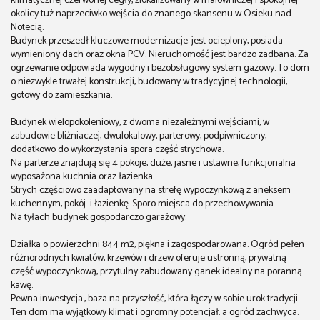
klimatycznej czerwonej cegły, zlokalizowany w malowniczej i spokojnej
okolicy tuż naprzeciwko wejścia do znanego skansenu w Osieku nad
Notecią.
Budynek przeszedł kluczowe modernizacje: jest ocieplony, posiada
wymieniony dach oraz okna PCV. Nieruchomość jest bardzo zadbana. Za
ogrzewanie odpowiada wygodny i bezobsługowy system gazowy. To dom
o niezwykle trwałej konstrukcji, budowany w tradycyjnej technologii,
gotowy do zamieszkania.
Budynek wielopokoleniowy, z dwoma niezależnymi wejściami, w
zabudowie bliźniaczej, dwulokalowy, parterowy, podpiwniczony,
dodatkowo do wykorzystania spora część strychowa.
Na parterze znajdują się 4 pokoje, duże, jasne i ustawne, funkcjonalna
wyposażona kuchnia oraz łazienka.
Strych częściowo zaadaptowany na strefę wypoczynkową z aneksem
kuchennym, pokój i łazienkę. Sporo miejsca do przechowywania.
Na tyłach budynek gospodarczo garażowy.
Działka o powierzchni 844 m2, piękna i zagospodarowana. Ogród pełen
różnorodnych kwiatów, krzewów i drzew oferuje ustronną, prywatną
część wypoczynkową, przytulny zabudowany ganek idealny na poranną
kawę.
Pewna inwestycja., baza na przyszłość, która łączy w sobie urok tradycji.
Ten dom ma wyjątkowy klimat i ogromny potencjał. a ogród zachwyca.