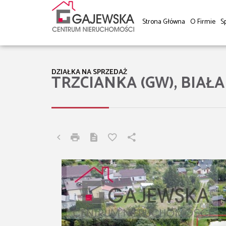
Strona Główna
O Firmie
S
DZIAŁKA NA SPRZEDAŻ
TRZCIANKA (GW), BIAŁA