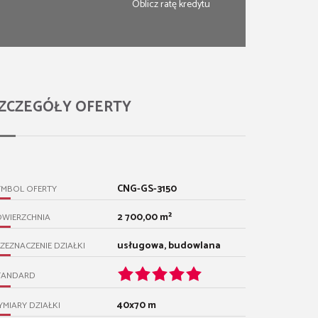
Oblicz ratę kredytu
ZCZEGÓŁY OFERTY
CNG-GS-3150
YMBOL OFERTY
2 700,00 m²
OWIERZCHNIA
usługowa, budowlana
ZEZNACZENIE DZIAŁKI
TANDARD
40x70 m
MIARY DZIAŁKI