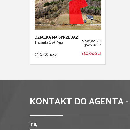
DZIAŁKA NA SPRZEDAŻ
2
6 001,00 m
Trzcianka (gw), Kępa
2
30,00 zł/m
180 000 zł
CNG-GS-3092
KONTAKT DO AGENTA -
IMIĘ