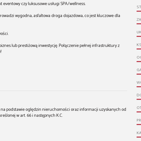
kt eventowy czy luksusowe usługi SPA/wellness.
S
prowadzi wygodna, asfaltowa droga dojazdowa, co jest kluczowe dla
ZA
UK
ości.
KS
iznes lub prestiżową inwestycję. Połączenie pełnej infrastruktury z
u!
OG
G
W
D
O
st na podstawie oględzin nieruchomości oraz informacji uzyskanych od
kreślonej w art. 66 i następnych K.C.
P
KA