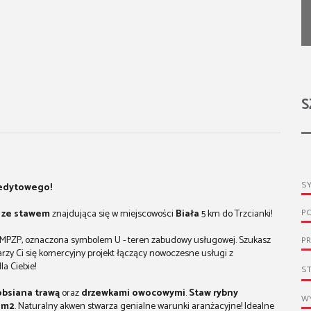
S
S
redytowego!
P
ze stawem
znajdująca się w miejscowości
Biała
5 km do Trzcianki!
MPZP, oznaczona symbolem U - teren zabudowy usługowej. Szukasz
PR
zy Ci się komercyjny projekt łączący nowoczesne usługi z
a Ciebie!
S
obsiana trawą
oraz
drzewkami owocowymi
.
Staw rybny
WY
 m2
. Naturalny akwen stwarza genialne warunki aranżacyjne! Idealne