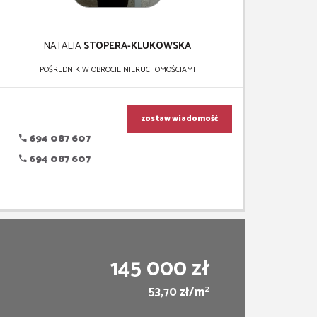
NATALIA
STOPERA-KLUKOWSKA
POŚREDNIK W OBROCIE NIERUCHOMOŚCIAMI
zostaw wiadomość
694 087 607
694 087 607
145 000 zł
2
53,70 zł/m