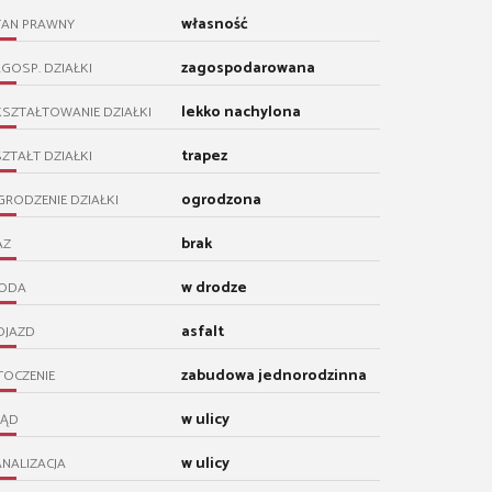
własność
TAN PRAWNY
zagospodarowana
GOSP. DZIAŁKI
lekko nachylona
SZTAŁTOWANIE DZIAŁKI
trapez
ZTAŁT DZIAŁKI
ogrodzona
RODZENIE DZIAŁKI
brak
AZ
w drodze
ODA
asfalt
OJAZD
zabudowa jednorodzinna
TOCZENIE
w ulicy
RĄD
w ulicy
NALIZACJA