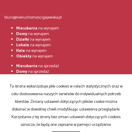
biuro@nieruchomoscigajewska.pl
Mieszkania
na wynajem
Domy
na wynajem
Działki
na wynajem
Lokale
na wynajem
Hale
na wynajem
Obiekty
na wynajem
Mieszkania
na sprzedaż
Domy
na sprzedaż
Działki
na sprzedaż
Lokale
na sprzedaż
Ta strona wykorzystuje pliki cookies w celach statystycznych oraz w
Hale
na sprzedaż
Obiekty
na sprzedaż
celu dostosowania naszych serwisów do indywidualnych potrzeb
klientów. Zmiany ustawień dotyczących plików cookie można
Strona główna
Zgłoszenia
Notatnik
Kup
Sprzedaj
Kontakt
dokonać w dowolnej chwili modyfikując ustawienia przeglądarki.
Korzystanie z tej strony bez zmian ustawień dotyczących cookies
RODO
oznacza, że będą one zapisane w pamięci urządzenia.