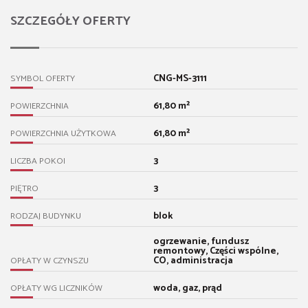
SZCZEGÓŁY OFERTY
CNG-MS-3111
SYMBOL OFERTY
61,80 m²
POWIERZCHNIA
61,80 m²
POWIERZCHNIA UŻYTKOWA
3
LICZBA POKOI
3
PIĘTRO
blok
RODZAJ BUDYNKU
ogrzewanie, fundusz
remontowy, Części wspólne,
CO, administracja
OPŁATY W CZYNSZU
woda, gaz, prąd
OPŁATY WG LICZNIKÓW