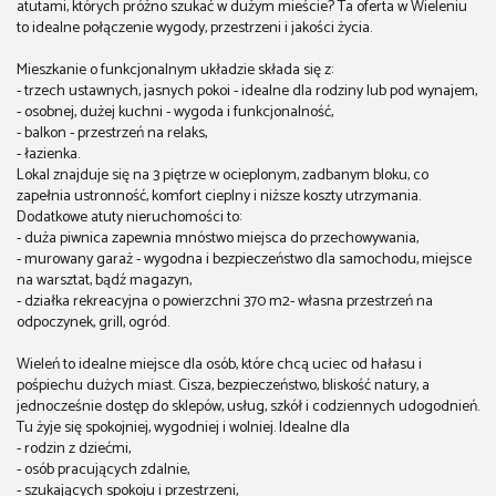
atutami, których próżno szukać w dużym mieście? Ta oferta w Wieleniu
to idealne połączenie wygody, przestrzeni i jakości życia.
Mieszkanie o funkcjonalnym układzie składa się z:
- trzech ustawnych, jasnych pokoi - idealne dla rodziny lub pod wynajem,
- osobnej, dużej kuchni - wygoda i funkcjonalność,
- balkon - przestrzeń na relaks,
- łazienka.
Lokal znajduje się na 3 piętrze w ocieplonym, zadbanym bloku, co
zapełnia ustronność, komfort cieplny i niższe koszty utrzymania.
Dodatkowe atuty nieruchomości to:
- duża piwnica zapewnia mnóstwo miejsca do przechowywania,
- murowany garaż - wygodna i bezpieczeństwo dla samochodu, miejsce
na warsztat, bądź magazyn,
- działka rekreacyjna o powierzchni 370 m2- własna przestrzeń na
odpoczynek, grill, ogród.
Wieleń to idealne miejsce dla osób, które chcą uciec od hałasu i
pośpiechu dużych miast. Cisza, bezpieczeństwo, bliskość natury, a
jednocześnie dostęp do sklepów, usług, szkół i codziennych udogodnień.
Tu żyje się spokojniej, wygodniej i wolniej. Idealne dla
- rodzin z dziećmi,
- osób pracujących zdalnie,
- szukających spokoju i przestrzeni,