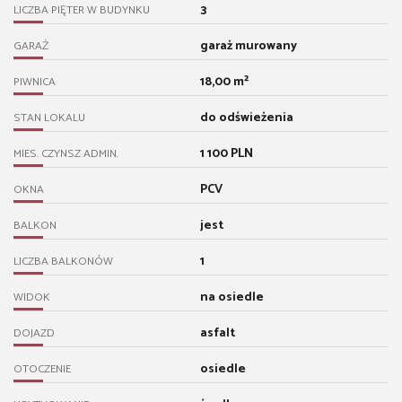
3
LICZBA PIĘTER W BUDYNKU
garaż murowany
GARAŻ
18,00 m²
PIWNICA
do odświeżenia
STAN LOKALU
1 100 PLN
MIES. CZYNSZ ADMIN.
PCV
OKNA
jest
BALKON
1
LICZBA BALKONÓW
na osiedle
WIDOK
asfalt
DOJAZD
osiedle
OTOCZENIE