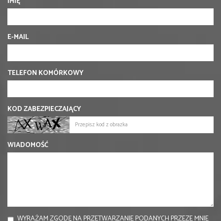
IMIĘ
E-MAIL
TELEFON KOMÓRKOWY
KOD ZABEZPIECZAJĄCY
WIADOMOŚĆ
WYRAŻAM ZGODĘ NA PRZETWARZANIE PODANYCH PRZEZE MNIE