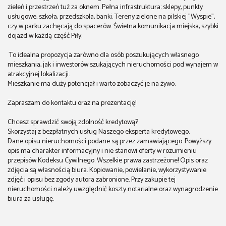
zieleń i przestrzeń tuż za oknem. Pełna infrastruktura: sklepy, punkty
usługowe, szkoła, przedszkola, banki. Tereny zielone na pilskiej "Wyspie",
czy w parku zachęcają do spacerów. Świetna komunikacja miejska, szybki
dojazd w każdą część Piły.
To idealna propozycja zarówno dla osób poszukujących własnego
mieszkania, jak i inwestorów szukających nieruchomości pod wynajem w
atrakcyjnej lokalizacji.
Mieszkanie ma duży potencjał i warto zobaczyć je na żywo.
Zapraszam do kontaktu oraz na prezentację!
Chcesz sprawdzić swoją zdolność kredytową?
Skorzystaj z bezpłatnych usług Naszego eksperta kredytowego.
Dane opisu nieruchomości podane są przez zamawiającego. Powyższy
opis ma charakter informacyjny i nie stanowi oferty w rozumieniu
przepisów Kodeksu Cywilnego. Wszelkie prawa zastrzeżone! Opis oraz
zdjęcia są własnością biura. Kopiowanie, powielanie, wykorzystywanie
zdjęć i opisu bez zgody autora zabronione. Przy zakupie tej
nieruchomości należy uwzględnić koszty notarialne oraz wynagrodzenie
biura za usługę.