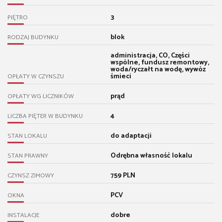
3
PIĘTRO
blok
RODZAJ BUDYNKU
administracja, CO, Części
wspólne, fundusz remontowy,
woda/ryczałt na wodę, wywóz
śmieci
OPŁATY W CZYNSZU
prąd
OPŁATY WG LICZNIKÓW
4
LICZBA PIĘTER W BUDYNKU
do adaptacji
STAN LOKALU
Odrębna własność lokalu
STAN PRAWNY
759 PLN
CZYNSZ ZIMOWY
PCV
OKNA
dobre
INSTALACJE