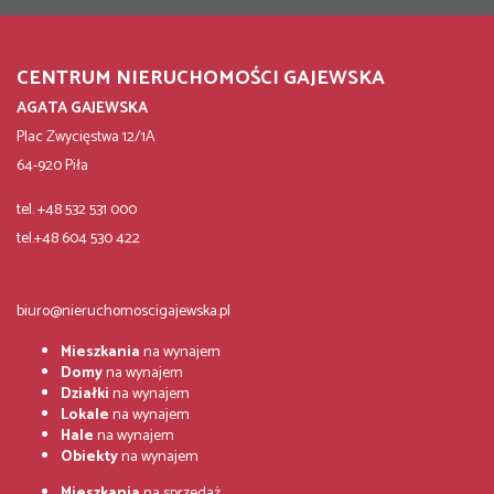
CENTRUM NIERUCHOMOŚCI GAJEWSKA
AGATA GAJEWSKA
Plac Zwycięstwa 12/1A
64-920 Piła
tel. +48 532 531 000
tel.+48 604 530 422
biuro@nieruchomoscigajewska.pl
Mieszkania
na wynajem
Domy
na wynajem
Działki
na wynajem
Lokale
na wynajem
Hale
na wynajem
Obiekty
na wynajem
Mieszkania
na sprzedaż