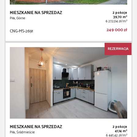
MIESZKANIE NA SPRZEDAŻ
2 pokoje
2
39,70 m
Piła, Górne
2
6 272,04 zł/m
249 000 zł
CNG-MS-2691
REZERWACJA
MIESZKANIE NA SPRZEDAŻ
2 pokoje
2
41,14 m
Piła, Śródmieście
2
6 441,42 zł/m