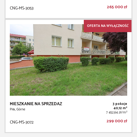
265 000 zł
CNG-MS-3053
OFERTA NA WYŁĄCZNOŚĆ
MIESZKANIE NA SPRZEDAŻ
3 pokoje
2
40,12 m
Piła, Górne
2
7 452,64 zł/m
299 000 zł
CNG-MS-3072