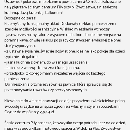
Ustawne, 3 pokojowe mieszkanie o powierzchni 46,2 m2, zlokalizowane
na 3 piętrze w ścisłym centrum Piły przy pl. Zwycięstwa, z niezależną
kuchnią, dużą łazienką i balkonem!
Dostępne od zaraz!
Przemyślany, funkcjonalny układ. Doskonały rozkład pomieszczeń i
szerokie możliwości aranżacyjne. W skład mieszkania wchodzą:
- jasny, przestronny salon z wyjściem na balkon - to idealne miejsce na
poranną kawę, chwilę relaksu po pracy czy stworzenie własnej zielonej
strefy wypoczynku,
- 2 ustawne sypialnie, świetnie doświetlone, idealne jako pokoje dla dzieci,
sypialnie lub gabinet,
- jasna kuchnia z oknem, do własnego urządzenia,
- łazienka z wanną - klasyczna i funkcjonalna,
- przedpokój, z którego mamy niezależne wejścia do każdego
pomieszczenia.
Do mieszkania przynależy również piwnica, która sprawdzi się do
przechowywania rowerów czy rzeczy sezonowych.
Mieszkanie do własnej aranżacji, co daje przyszłemu właścicielowi pełną
swobodę urządzenia wnętrza zgodnie z własnym stylem i potrzebami.
Czynsz do wspólnoty 759,44 zł.
Ścisłe centrum Piły oznacza, że wszystko czego potrzebujesz na co dzień,
masz w zasięgu kilkuminutowego spaceru. Widok na Plac Zwycięstwa-