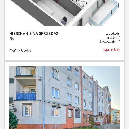
MIESZKANIE NA SPRZEDAŻ
2 pokoje
2
41,46 m
Piła
2
8 300,00 zł/m
344 118 zł
CNG-MS-2613