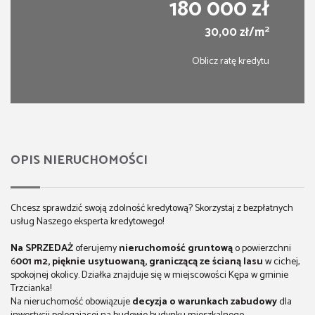
180 000 zł
2
30,00 zł/m
Oblicz ratę kredytu
OPIS NIERUCHOMOŚCI
Chcesz sprawdzić swoją zdolność kredytową? Skorzystaj z bezpłatnych
usług Naszego eksperta kredytowego!
Na SPRZEDAŻ
oferujemy
nieruchomość gruntową
o powierzchni
6
001 m2, pięknie usytuowaną, graniczącą ze ścianą lasu
w cichej,
spokojnej okolicy. Działka znajduje się w miejscowości Kępa w gminie
Trzcianka!
Na nieruchomość obowiązuje
decyzja o warunkach zabudowy
dla