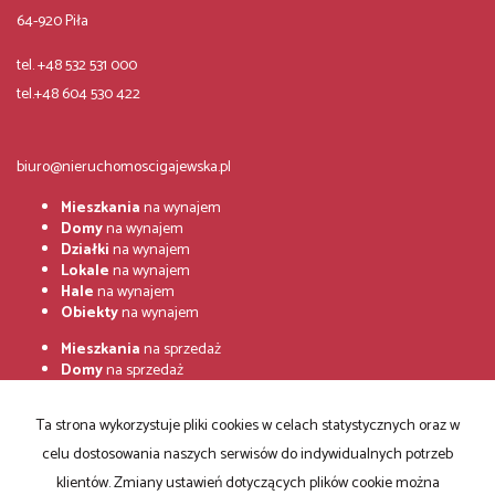
64-920 Piła
tel. +48 532 531 000
tel.+48 604 530 422
biuro@nieruchomoscigajewska.pl
Mieszkania
na wynajem
Domy
na wynajem
Działki
na wynajem
Lokale
na wynajem
Hale
na wynajem
Obiekty
na wynajem
Mieszkania
na sprzedaż
Domy
na sprzedaż
Działki
na sprzedaż
Lokale
na sprzedaż
Ta strona wykorzystuje pliki cookies w celach statystycznych oraz w
Hale
na sprzedaż
celu dostosowania naszych serwisów do indywidualnych potrzeb
Obiekty
na sprzedaż
klientów. Zmiany ustawień dotyczących plików cookie można