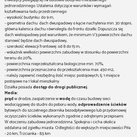
inwestycji polegającej na budowie budynku mieszkalnego
jednorodzinnego. Ustalenia dotyczące warunków i wymagań
kształtowania ładu przestrzennego:
- wysokość budynku: do 9 m,
- geometria dachu: dach dwuspadowy o kącie nachylenia min. 30 stopni,
główna kalenica dachu równoległa do frontu działki. Dopuszcza się
dach wielospadowy pod warunkiem, że minimum 1/3 powierzchni dachu
stanowić będzie dach dwuspadowy,
- szerokość elewacji frontowej: od 8 do 15 m,
- wskaźnik wielkości powierzchni zabudowy w stosunku do powierzchni
terenu do 20%,
- powierzchnia nieprzekształcona biologicznie min. 70%,
- powierzchnia przeznaczona do przekształcenia max. 450 m2,
- należy zapewnić niezbędną ilość miejsc postojowych, tj. 1 miejsce
postojowe na 1 lokal mieszkalny.
Działka posiada
dostęp do drogi publicznej.
Media:
prąd
w drodze, zaopatrzenie w
wodę
do czasu budowy sieci
wodociągowej do studni do poboru wody,
odprowadzenie ścieków
bytowych do szczelnego zbiornika bezodpływowego lub przydomowej
oczyszczalni ścieków, wykonanych zgodnie z odrębnymi przepisami.
W otoczeniu zabudowa jednorodzinna. Spokojna i cicha okolica
oddalona od zgiełku miasta. Odległości do większych miejscowości Piła
- 20 km, Trzcianka - 8,5 km.