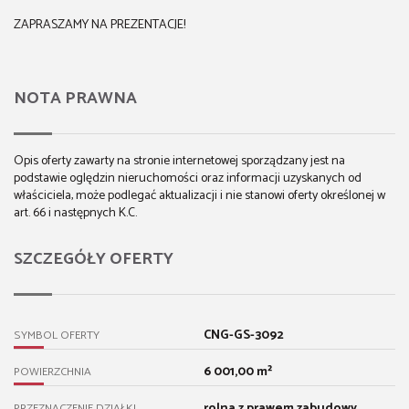
ZAPRASZAMY NA PREZENTACJE!
NOTA PRAWNA
Opis oferty zawarty na stronie internetowej sporządzany jest na
podstawie oględzin nieruchomości oraz informacji uzyskanych od
właściciela, może podlegać aktualizacji i nie stanowi oferty określonej w
art. 66 i następnych K.C.
SZCZEGÓŁY OFERTY
CNG-GS-3092
SYMBOL OFERTY
6 001,00 m²
POWIERZCHNIA
rolna z prawem zabudowy
PRZEZNACZENIE DZIAŁKI